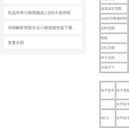
温度设定范围
恒温培养小猪视频成人的8大使用维护要点介绍
zui短升/降速时间
详细解析智能生化小猪视频色版下载的使用特点和特征
定时范围
电机
查看全部
记忆功能
转子识别
外形尺寸
转子型号
转子类
水平转
NO.2
水平转